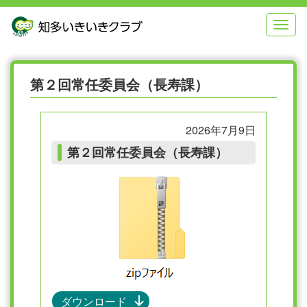
本
メ
文
ニ
へ
ュ
ジ
ー
ャ
へ
ン
ジ
第２回常任委員会（長寿課）
プ
ャ
す
ン
る
プ
2026年7月9日
す
る
第２回常任委員会（長寿課）
ダウンロード