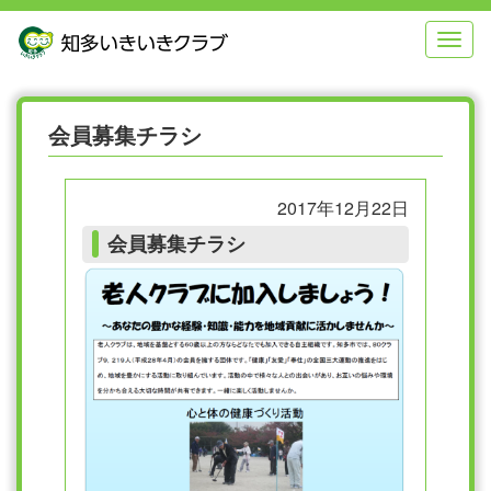
本
メ
文
ニ
へ
ュ
ジ
ー
ャ
へ
ン
ジ
会員募集チラシ
プ
ャ
す
ン
る
プ
2017年12月22日
す
る
会員募集チラシ