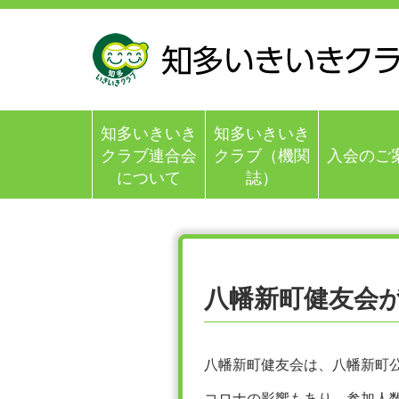
本
メ
文
ニ
へ
ュ
ジ
ー
ャ
へ
ン
ジ
プ
ャ
知多いきいき
知多いきいき
す
ン
る
プ
クラブ連合会
クラブ（機関
入会の
ご
す
について
誌）
る
八幡新町健友会
八幡新町健友会は、八幡新町
コロナの影響もあり、参加人