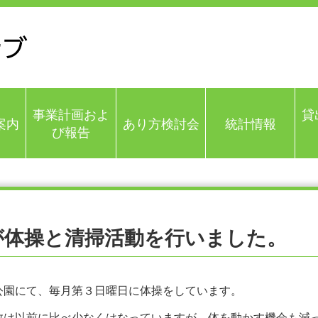
事業計画
およ
貸
案内
あり方検討会
統計情報
び報告
が体操と清掃活動を行いました。
公園にて、毎月第３日曜日に体操をしています。
数は以前に比べ少なくはなっていますが、体を動かす機会も減