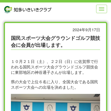
本
メ
文
ニ
へ
ュ
ジ
ー
ャ
へ
ン
ジ
2024年9月17日
プ
ャ
国民スポーツ大会グラウンドゴルフ競技
す
ン
る
プ
会に会員が出場します。
す
る
１０月２１日（土）、２２日（日）に佐賀県で行
われる国民スポーツ大会グラウンドゴルフ競技会
に東部地区の神谷通子さんが出場します。
県の大会で上位６名に入り、全国大会である国民
スポーツ大会への出場を決めました。