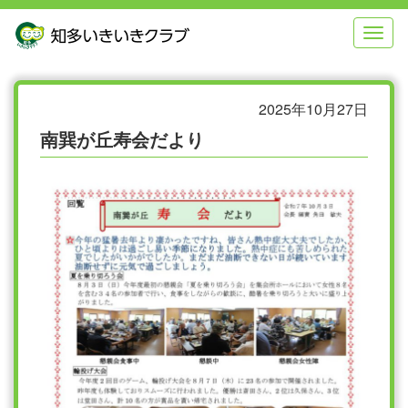
本
メ
文
ニ
へ
ュ
ジ
ー
ャ
へ
ン
ジ
2025年10月27日
プ
ャ
南巽が丘寿会だより
す
ン
る
プ
す
る